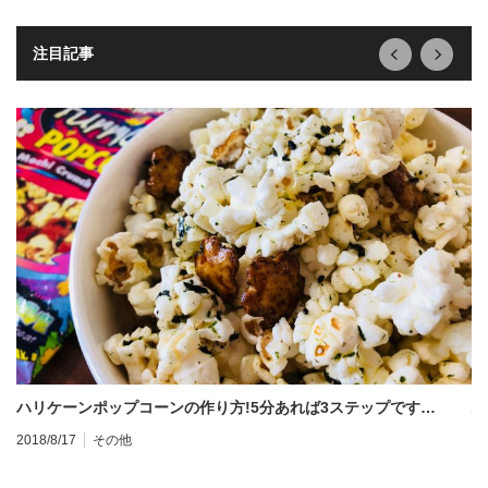
next
prev
注目記事
ハリケーンポップコーンの作り方!5分あれば3ステップです…
ハ
2018/8/17
その他
20