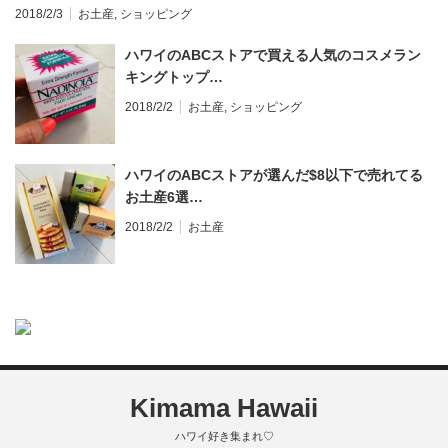
2018/2/3
お土産
,
ショッピング
ハワイのABCストアで買える人気のコスメラン
キングトップ…
2018/2/2
お土産
,
ショッピング
ハワイのABCストアが選んだ$8以下で売れてる
お土産6選…
2018/2/2
お土産
Kimama Hawaii
ハワイ好き集まれ♡