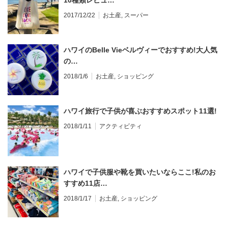
10種類レビュ…
2017/12/22
お土産
,
スーパー
ハワイのBelle Vieベルヴィーでおすすめ!大人気
の…
2018/1/6
お土産
,
ショッピング
ハワイ旅行で子供が喜ぶおすすめスポット11選!
2018/1/11
アクティビティ
ハワイで子供服や靴を買いたいならここ!私のお
すすめ11店…
2018/1/17
お土産
,
ショッピング