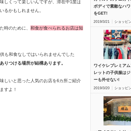
味しくって楽しいんですが、滞在中1度は
ボディで素敵なハワ
いるかもしれません。
をGET!
2019/3/21
ショッピ
た時のために、
和食が食べられるお店は知
子供も和食なしではいられませんでした
ありつける場所が結構あります。
ワイケレプレミアム
レットの子供服はジ
ーも外せない!
味しいと思った人気のお店を6カ所ご紹介
2019/3/20
ショッピ
ますよ！