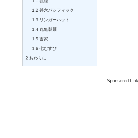
1.1
義経
1.2
甚六パシフィック
1.3
リンガーハット
1.4
丸亀製麺
1.5
吉家
1.6
七むすび
2
おわりに
Sponsored Lin