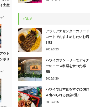
2018/12/19
イ土産
ング
グルメ
アラモアナセンターのフード
コートでおすすめしたいお店
3店!
2019/3/23
アウト
ンボリ
ハワイのサントリーでディナ
ーのコース料理を食べた感
想!
ング
2019/3/20
ハワイで日本食をすぐにGET
＆食べられるお店8選!
2019/3/15