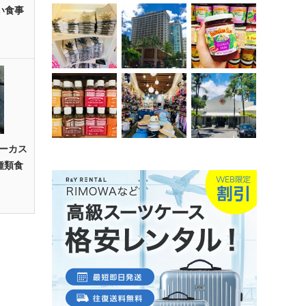
い食事
ーカス
種類食