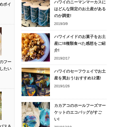
ハワイのニーマンマーカスに
すめポイ
はどんな限定のお土産がある
のか調査!
2019/3/9
ハワイメイドのお菓子をお土
産に!8種類食べた感想をご紹
介!
2019/2/17
のフー
したい
ハワイのセーフウェイでお土
産を買おう!おすすめ12選!
2019/1/26
カカアコのホールフーズマー
ケットのエコバッグがすご
い!
バス＆