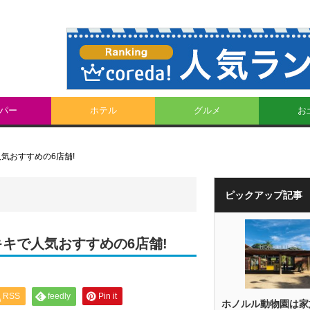
パー
ホテル
グルメ
お
気おすすめの6店舗!
ピックアップ記事
キで人気おすすめの6店舗!
RSS
feedly
Pin it
ホノルル動物園は家