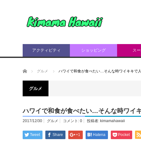
アクティビティ
ショッピング
スー
ホーム
グルメ
ハワイで和食が食べたい…そんな時ワイキキで人
グルメ
ハワイで和食が食べたい…そんな時ワイキ
2017/12/30
グルメ
コメント:
0
投稿者:
kimamahawaii
Tweet
Share
+1
Hatena
Pocket