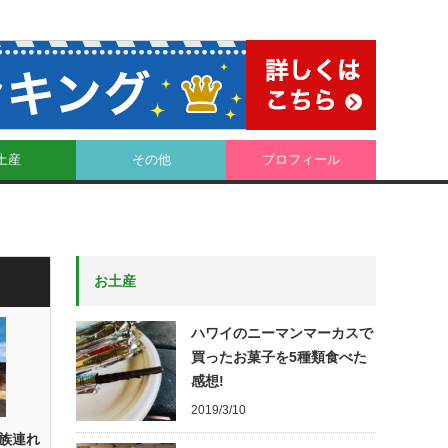
土産
その他
プロフィール
お土産
ハワイのニーマンマーカスで
買ったお菓子を5種類食べた
感想!
2019/3/10
族連れ