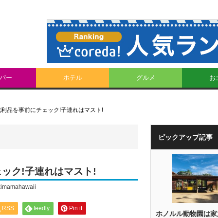
パー
ホテル
グルメ
お
利品を事前にチェック!子連れはマスト!
ピックアップ記事
ック!子連れはマスト!
kimamahawaii
RSS
feedly
Pin it
ホノルル動物園は家