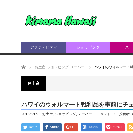
アクティビティ
ショッピング
スー
ホーム
お土産
,
ショッピング
,
スーパー
ハワイのウォルマート戦
お土産
ハワイのウォルマート戦利品を事前にチェ
2018/3/15
お土産
,
ショッピング
,
スーパー
コメント:
0
投稿者:
Tweet
Share
+1
Hatena
Pocket