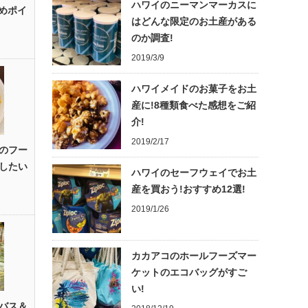
ハワイのニーマンマーカスに
すめポイ
はどんな限定のお土産がある
のか調査!
2019/3/9
ハワイメイドのお菓子をお土
産に!8種類食べた感想をご紹
介!
2019/2/17
のフー
したい
ハワイのセーフウェイでお土
産を買おう!おすすめ12選!
2019/1/26
カカアコのホールフーズマー
ケットのエコバッグがすご
い!
バス＆