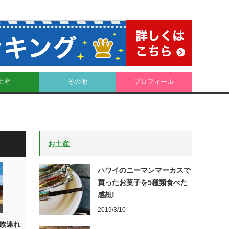
土産
その他
プロフィール
お土産
ハワイのニーマンマーカスで
買ったお菓子を5種類食べた
感想!
2019/3/10
族連れ