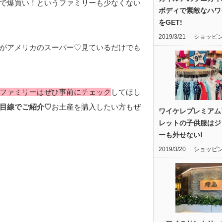
で爆買い！というファミリーも少なくない
ボディで素敵なハワ
をGET!
2019/3/21
ショッピ
がアメリカのスーパー♡見ているだけでも
ファミリーはぜひ事前にチェック
してほし
目線でご紹介♡
お土産を購入したい方もぜ
ワイケレプレミアム
レットの子供服はジ
ーも外せない!
2019/3/20
ショッピ