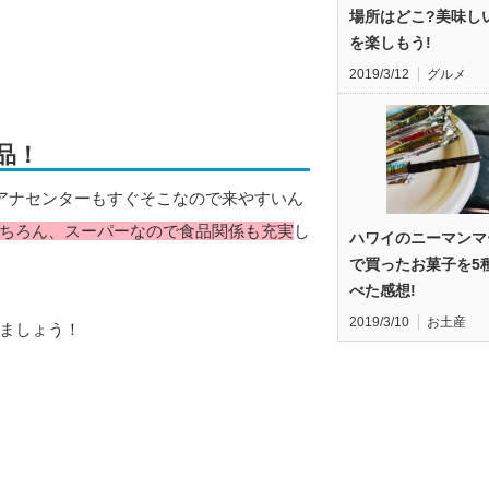
場所はどこ?美味し
を楽しもう!
2019/3/12
グルメ
品！
アナセンターもすぐそこなので来やすいん
ちろん、スーパーなので食品関係も充実
し
ハワイのニーマンマ
で買ったお菓子を5
べた感想!
2019/3/10
お土産
ましょう！