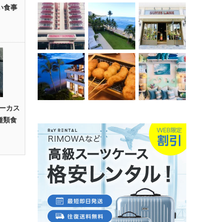
い食事
ーカス
種類食