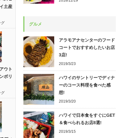
2018/12/19
イ土産
ング
グルメ
アラモアナセンターのフード
コートでおすすめしたいお店
3店!
2019/3/23
アウト
ンボリ
ハワイのサントリーでディナ
ーのコース料理を食べた感
想!
ング
2019/3/20
ハワイで日本食をすぐにGET
＆食べられるお店8選!
2019/3/15