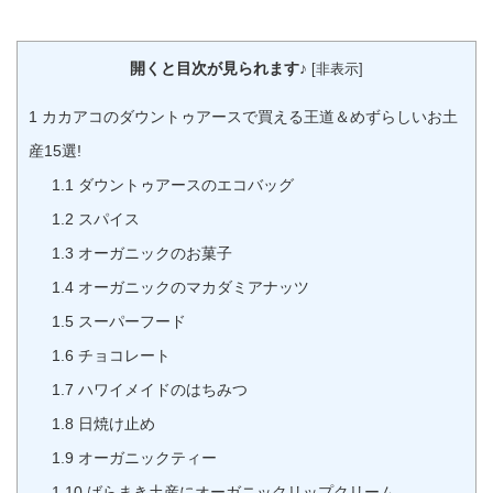
開くと目次が見られます♪
[
非表示
]
1
カカアコのダウントゥアースで買える王道＆めずらしいお土
産15選!
1.1
ダウントゥアースのエコバッグ
1.2
スパイス
1.3
オーガニックのお菓子
1.4
オーガニックのマカダミアナッツ
1.5
スーパーフード
1.6
チョコレート
1.7
ハワイメイドのはちみつ
1.8
日焼け止め
1.9
オーガニックティー
1.10
ばらまき土産にオーガニックリップクリーム