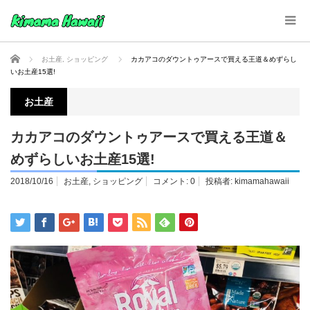
ホーム
お土産
,
ショッピング
カカアコのダウントゥアースで買える王道＆めずらし
いお土産15選!
お土産
カカアコのダウントゥアースで買える王道＆
めずらしいお土産15選!
2018/10/16
お土産
,
ショッピング
コメント:
0
投稿者:
kimamahawaii