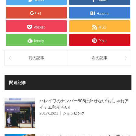
+1
Hatena
Pocket
RSS
feedly
Pin it
前の記事
次の記事
関連記事
ハレイワのナンバー808は外せない!おしゃれア
イテム勢ぞろい!
2017/12/21
ショッピング