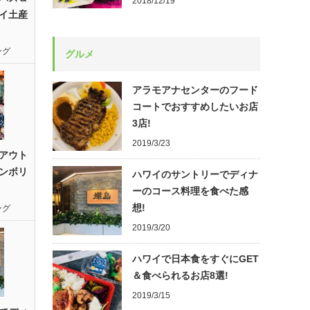
2018/12/19
イ土産
ング
グルメ
アラモアナセンターのフード
コートでおすすめしたいお店
3店!
2019/3/23
アウト
ンボリ
ハワイのサントリーでディナ
ーのコース料理を食べた感
想!
ング
2019/3/20
ハワイで日本食をすぐにGET
＆食べられるお店8選!
2019/3/15