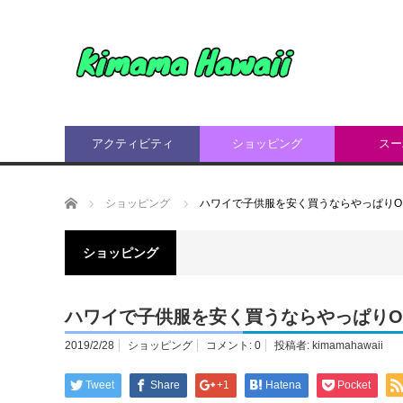
アクティビティ
ショッピング
スー
ホーム
ショッピング
ハワイで子供服を安く買うならやっぱりOLD
ショッピング
ハワイで子供服を安く買うならやっぱりOLD
2019/2/28
ショッピング
コメント:
0
投稿者:
kimamahawaii
Tweet
Share
+1
Hatena
Pocket