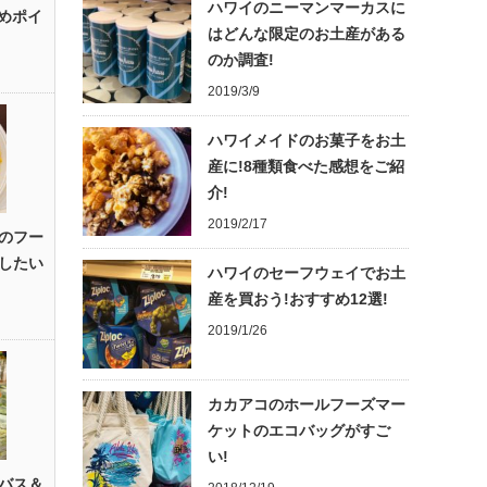
ハワイのニーマンマーカスに
すめポイ
はどんな限定のお土産がある
のか調査!
2019/3/9
ハワイメイドのお菓子をお土
産に!8種類食べた感想をご紹
介!
2019/2/17
のフー
したい
ハワイのセーフウェイでお土
産を買おう!おすすめ12選!
2019/1/26
カカアコのホールフーズマー
ケットのエコバッグがすご
い!
バス＆