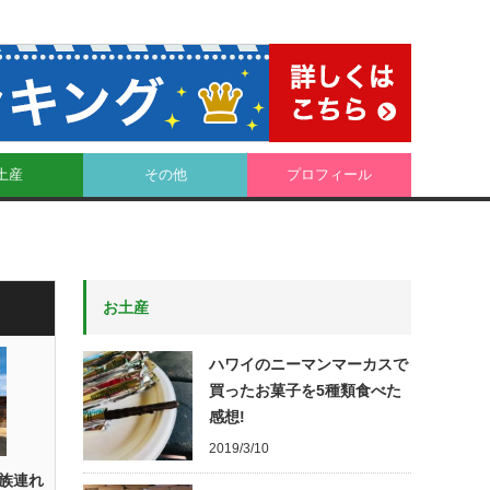
土産
その他
プロフィール
お土産
ハワイのニーマンマーカスで
買ったお菓子を5種類食べた
感想!
2019/3/10
族連れ