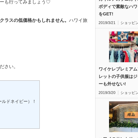
ーも行ってみましょう♡
ボディで素敵なハワ
をGET!
クラスの低価格かもしれません。
ハワイ旅
2019/3/21
ショッピ
ださい。
ワイケレプレミアム
レットの子供服はジ
ーも外せない!
2019/3/20
ショッピ
ールドネイビー）！