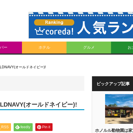
パー
ホテル
グルメ
お
NAVY(オールドネイビー)!
ピックアップ記事
NAVY(オールドネイビー)!
RSS
feedly
Pin it
ホノルル動物園は家